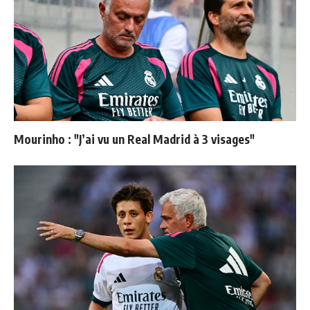
Mourinho : "J’ai vu un Real Madrid à 3 visages"