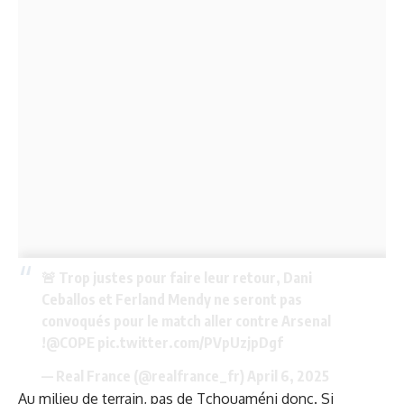
🚨 Trop justes pour faire leur retour, Dani
Ceballos et Ferland Mendy ne seront pas
convoqués pour le match aller contre Arsenal
!
@COPE
pic.twitter.com/PVpUzjpDgf
— Real France (@realfrance_fr)
April 6, 2025
Au milieu de terrain, pas de Tchouaméni donc. Si