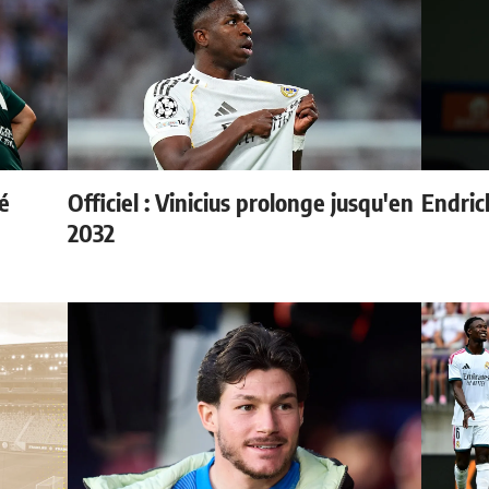
é
Officiel : Vinicius prolonge jusqu'en
Endric
2032