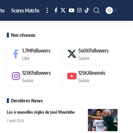
to
Scores Matchs
Nos réseaux
1.7M
Followers
540K
Followers
Like
Suivre
123K
Followers
125K
Abonnés
Suivre
Suivre
Dernières News
Les 4 nouvelles règles de José Mourinho
7 août 2026