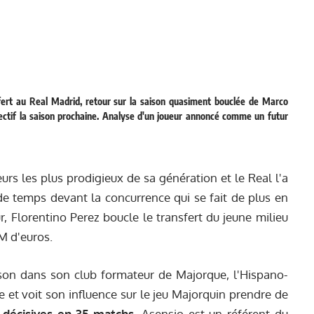
sfert au Real Madrid, retour sur la saison quasiment bouclée de Marco
effectif la saison prochaine. Analyse d'un joueur annoncé comme un futur
urs les plus prodigieux de sa génération et le Real l'a
de temps devant la concurrence qui se fait de plus en
r, Florentino Perez boucle le transfert du jeune milieu
M d'euros.
aison dans son club formateur de Majorque, l'Hispano-
e et voit son influence sur le jeu Majorquin prendre de
 décisives en 35 matchs
, Asensio est un référent du