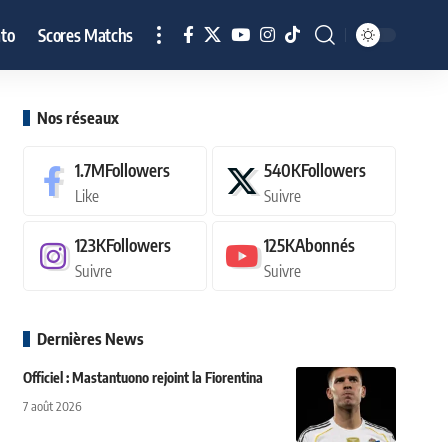
to
Scores Matchs
Nos réseaux
1.7M
Followers
540K
Followers
Like
Suivre
123K
Followers
125K
Abonnés
Suivre
Suivre
Dernières News
Officiel : Mastantuono rejoint la Fiorentina
7 août 2026