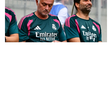
Mourinho : "J’ai vu un Real Madrid à 3 visages"