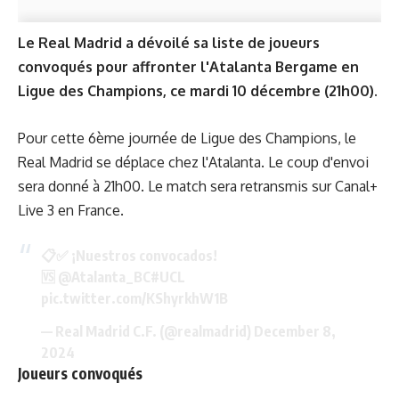
Le Real Madrid a dévoilé sa liste de joueurs
convoqués pour affronter l'Atalanta Bergame en
Ligue des Champions, ce mardi 10 décembre (21h00).
Pour cette 6ème journée de Ligue des Champions, le
Real Madrid se déplace chez l'Atalanta. Le coup d'envoi
sera donné à 21h00. Le match sera retransmis sur Canal+
Live 3 en France.
📋✅ ¡Nuestros convocados!
🆚
@Atalanta_BC
#UCL
pic.twitter.com/KShyrkhW1B
— Real Madrid C.F. (@realmadrid)
December 8,
2024
Joueurs convoqués