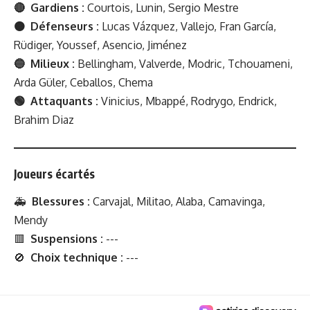
🔴 Gardiens :
Courtois, Lunin, Sergio Mestre
🟠 Défenseurs :
Lucas Vázquez, Vallejo, Fran García,
Rüdiger, Youssef, Asencio, Jiménez
🔵 Milieux :
Bellingham, Valverde, Modric, Tchouameni,
Arda Güler, Ceballos, Chema
🟢 Attaquants :
Vinicius, Mbappé, Rodrygo, Endrick,
Brahim Diaz
Joueurs écartés
🚑
Blessures :
Carvajal, Militao, Alaba, Camavinga,
Mendy
🟥
Suspensions :
---
🚫
Choix technique :
---