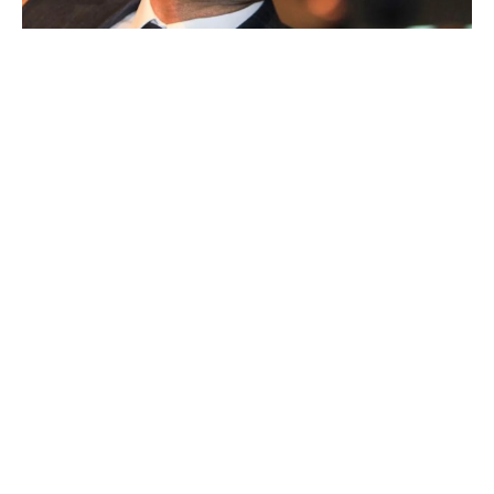
Ballon d'Or : les 4 favoris de Luis Figo
Communiqué officiel du Real Madrid sur Michael Olise