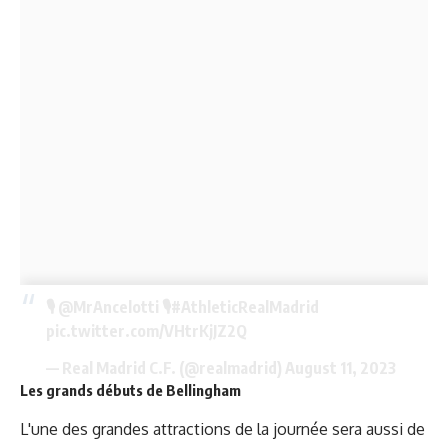
🎙️
@MrAncelotti
🎙️
#AthleticRealMadrid
pic.twitter.com/VHtrKjJZ2Q
— Real Madrid C.F. (@realmadrid)
August 11, 2023
Les grands débuts de Bellingham
L'une des grandes attractions de la journée sera aussi de