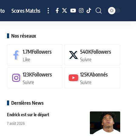
to
Scores Matchs
Nos réseaux
1.7M
Followers
540K
Followers
Like
Suivre
123K
Followers
125K
Abonnés
Suivre
Suivre
Dernières News
Endrick est sur le départ
7 août 2026