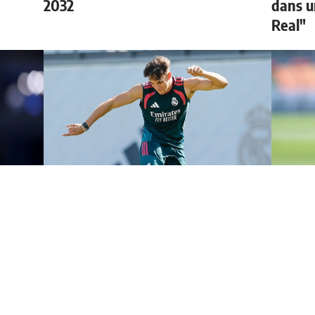
2032
dans u
Real"
veau
Espi : "Je ne m'y attendais
Brahim
vraiment pas"
Mouri