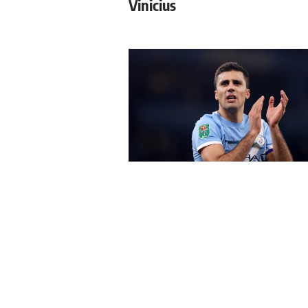
Vinicius
Manchester City fixe le nou
prix de Rodri