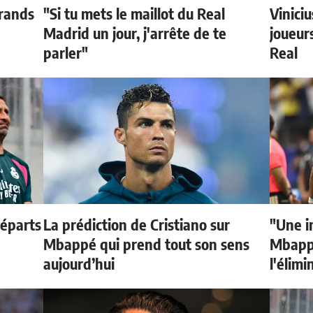
grands
"Si tu mets le maillot du Real
Vinici
Madrid un jour, j'arrête de te
joueurs
parler"
Real
départs
La prédiction de Cristiano sur
"Une i
Mbappé qui prend tout son sens
Mbappé
aujourd’hui
l'élimi