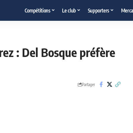
Compétitions
Le club
Supporters
Merca
rez : Del Bosque préfère
Partager