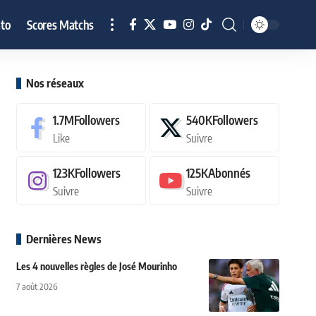
to
Scores Matchs
Nos réseaux
1.7M
Followers
540K
Followers
Like
Suivre
123K
Followers
125K
Abonnés
Suivre
Suivre
Dernières News
Les 4 nouvelles règles de José Mourinho
7 août 2026