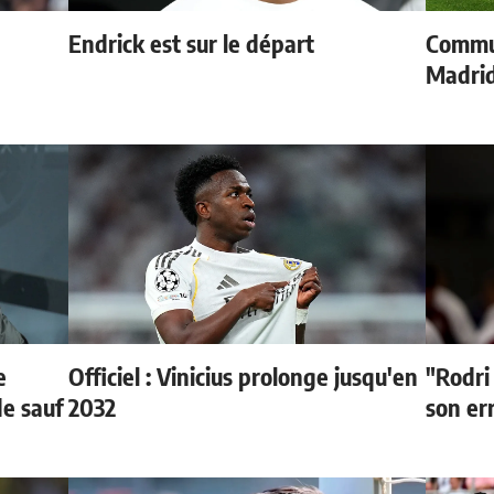
Endrick est sur le départ
Commun
Madrid
e
Officiel : Vinicius prolonge jusqu'en
"Rodri
de sauf
2032
son er