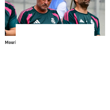
Mourinho : "J’ai vu un Real Madrid à 3 visages"