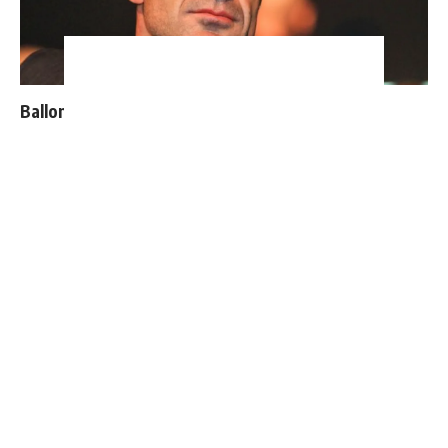
Ballon d'Or : les 4 favoris de Luis Figo
Communiqué officiel du Real Madrid sur Michael Olise