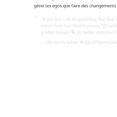
gérer les egos que faire des changements t
“It was just a bit disappointing that final 
expect from Real Madrid players.”
@Garet
product tonight 🗣️
pic.twitter.com/Siacu
— CBS Sports Golazo ⚽️ (@CBSSportsGol