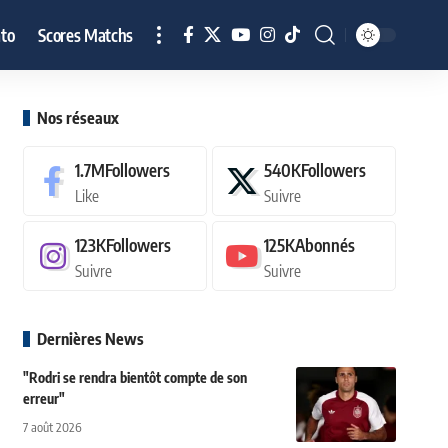
to
Scores Matchs
Nos réseaux
1.7M
Followers
540K
Followers
Like
Suivre
123K
Followers
125K
Abonnés
Suivre
Suivre
Dernières News
"Rodri se rendra bientôt compte de son
erreur"
7 août 2026