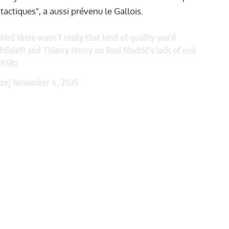
actiques", a aussi prévenu le Gallois.
third there wasn’t really that kind of quality you’d
hBale11
and Thierry Henry on Real Madrid’s lack of end
TKSRz
azo)
November 4, 2025