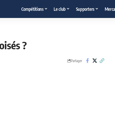
Compétitions
Le club
Supporters
Merca
oisés ?
Partager