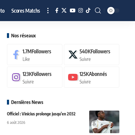
to
Scores Matchs
Nos réseaux
1.7M
Followers
540K
Followers
Like
Suivre
123K
Followers
125K
Abonnés
Suivre
Suivre
Dernières News
Officiel : Vinicius prolonge jusqu'en 2032
6 août 2026