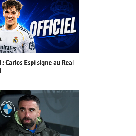
l : Carlos Espi signe au Real
d