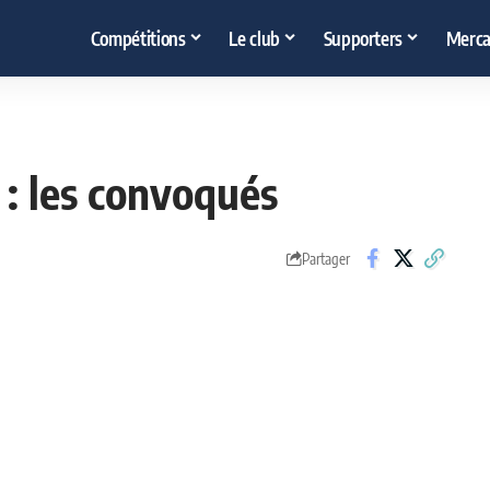
Compétitions
Le club
Supporters
Merca
 : les convoqués
Partager