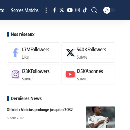
to
Scores Matchs
Nos réseaux
1.7M
Followers
540K
Followers
Like
Suivre
123K
Followers
125K
Abonnés
Suivre
Suivre
Dernières News
Officiel : Vinicius prolonge jusqu'en 2032
6 août 2026