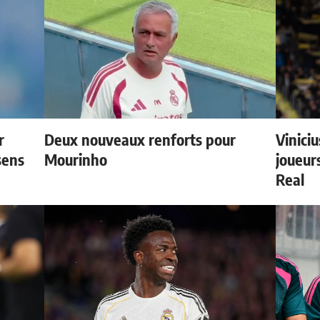
r
Deux nouveaux renforts pour
Vinici
sens
Mourinho
joueurs
Real