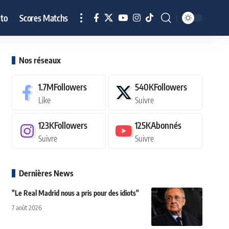
to
Scores Matchs
Nos réseaux
1.7M
Followers
540K
Followers
Like
Suivre
123K
Followers
125K
Abonnés
Suivre
Suivre
Dernières News
"Le Real Madrid nous a pris pour des idiots"
7 août 2026