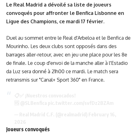
Le Real Madrid a dévoilé sa liste de joueurs
convoqués pour affronter le Benfica Lisbonne en
Ligue des Champions, ce mardi 17 février.
Duel au sommet entre le Real d'Arbeloa et le Benfica de
Mourinho. Les deux clubs sont opposés dans des
barrages aller-retour, avec en jeu une place pour les 8e
de finale. Le coup d'envoi de la manche aller à l'Estadio
da Luz sera donné à 21h00 ce mardi. Le match sera
retransmis sur "Canal+ Sport 360" en France.
📋✅ ¡Nuestros convocados!
🆚
@SLBenfica
pic.twitter.com/svfDz2BZAm
— Real Madrid C.F. (@realmadrid)
February 16,
2026
Joueurs convoqués