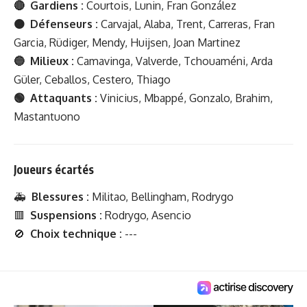
🔴 Gardiens :
Courtois, Lunin, Fran González
🟠 Défenseurs :
Carvajal, Alaba, Trent, Carreras, Fran
Garcia, Rüdiger, Mendy, Huijsen, Joan Martinez
🔵 Milieux :
Camavinga, Valverde, Tchouaméni, Arda
Güler, Ceballos, Cestero, Thiago
🟢 Attaquants :
Vinicius, Mbappé, Gonzalo, Brahim,
Mastantuono
Joueurs écartés
🚑
Blessures :
Militao, Bellingham, Rodrygo
🟥
Suspensions :
Rodrygo, Asencio
🚫
Choix technique :
---