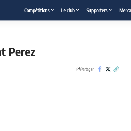
Compétitions
Le club
Supporters
Merca
nt Perez
Partager