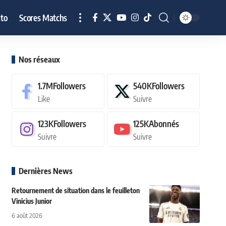
to
Scores Matchs
Nos réseaux
1.7M
Followers
540K
Followers
Like
Suivre
123K
Followers
125K
Abonnés
Suivre
Suivre
Dernières News
Retournement de situation dans le feuilleton
Vinicius Junior
6 août 2026