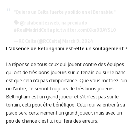
"Quiero un Celta fuerte y solido en el Bernabéu"
🗣
@rafabenitezweb
, na previa do
#RealMadridCelta
pic.twitter.com/Xkn0BAYSL0
— RC Celta (@RCCelta)
March 9, 2024
L'absence de Bellingham est-elle un soulagement ?
La réponse de tous ceux qui jouent contre des équipes
qui ont de très bons joueurs sur le terrain ou sur le banc
est que cela n'a pas d'importance. Que vous mettiez l'un
ou l'autre, ce seront toujours de très bons joueurs.
Bellingham est un grand joueur et s'il n'est pas sur le
terrain, cela peut être bénéfique. Celui qui va entrer à sa
place sera certainement un grand joueur, mais avec un
peu de chance c'est lui qui fera des erreurs.