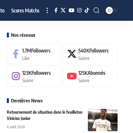
to
Scores Matchs
Nos réseaux
1.7M
Followers
540K
Followers
Like
Suivre
123K
Followers
125K
Abonnés
Suivre
Suivre
Dernières News
Retournement de situation dans le feuilleton
Vinicius Junior
6 août 2026