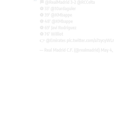
🏁
@RealMadrid
3-2
@RCCelta
⚽ 33'
@10ardaguler
⚽ 39'
@KMbappe
⚽ 48'
@KMbappe
⚽ 69' Javi Rodríguez
⚽ 76' Williot
👉
@Emirates
pic.twitter.com/a7zycyWL
— Real Madrid C.F. (@realmadrid)
May 4,