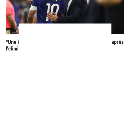
"Une immense déception" : Mbappé vide son sac après
l'élimination des Bleus