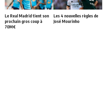
Le Real Madrid tient son
Les 4 nouvelles règles de
prochain gros coup à
José Mourinho
70M€
Le Real Madrid officialise
Le Real Madrid établit un
2 départs
nouveau record à 189
millions d'euros