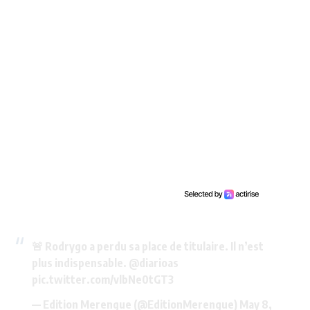
🚨 Rodrygo a perdu sa place de titulaire. Il n’est
plus indispensable.
@diarioas
pic.twitter.com/vlbNe0tGT3
— Edition Merengue (@EditionMerengue)
May 8,