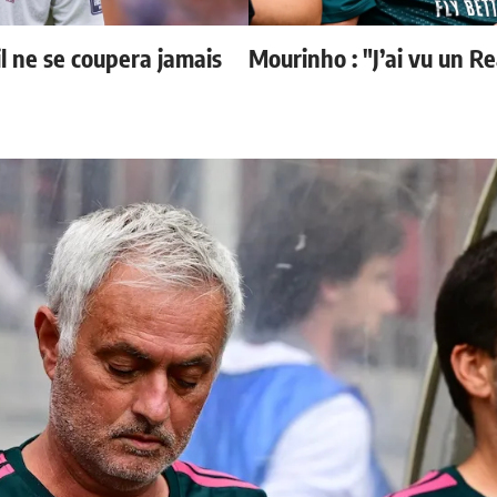
il ne se coupera jamais
Mourinho : "J’ai vu un R