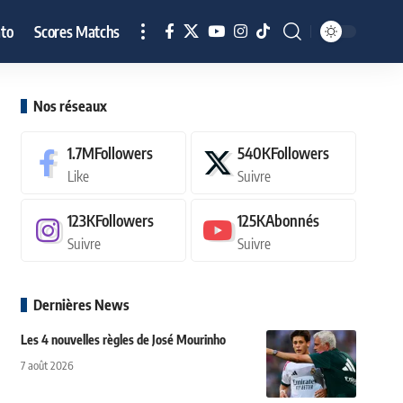
to
Scores Matchs
Nos réseaux
1.7M
Followers
540K
Followers
Like
Suivre
123K
Followers
125K
Abonnés
Suivre
Suivre
Dernières News
Les 4 nouvelles règles de José Mourinho
7 août 2026