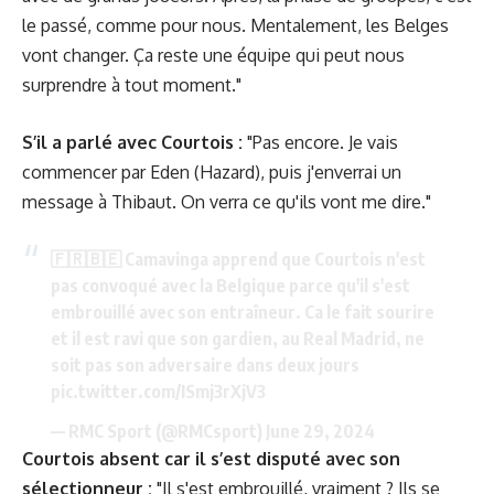
le passé, comme pour nous. Mentalement, les Belges
vont changer. Ça reste une équipe qui peut nous
surprendre à tout moment."
S’il a parlé avec Courtois :
"Pas encore. Je vais
commencer par Eden (Hazard), puis j'enverrai un
message à Thibaut. On verra ce qu'ils vont me dire."
🇫🇷🇧🇪 Camavinga apprend que Courtois n'est
pas convoqué avec la Belgique parce qu'il s'est
embrouillé avec son entraîneur. Ca le fait sourire
et il est ravi que son gardien, au Real Madrid, ne
soit pas son adversaire dans deux jours
pic.twitter.com/ISmj3rXjV3
— RMC Sport (@RMCsport)
June 29, 2024
Courtois absent car il s’est disputé avec son
sélectionneur :
"Il s'est embrouillé, vraiment ? Ils se