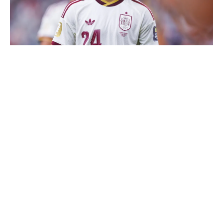
Cucurella explique pourquoi il ne se coupera jamais les
cheveux
Thierry Henry donne ses 3 grands favoris pour le
Mondial 2026