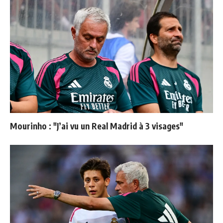
Mourinho : "J’ai vu un Real Madrid à 3 visages"