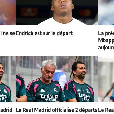
l ne se
Endrick est sur le départ
La préd
Mbappé
aujour
Madrid
Le Real Madrid officialise 2 départs
Le Rea