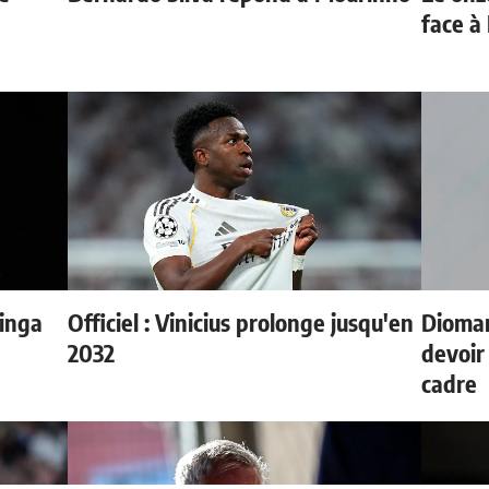
face à
inga
Officiel : Vinicius prolonge jusqu'en
Dioman
2032
devoir 
cadre