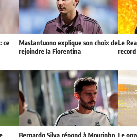
: ce
Mastantuono explique son choix de
Le Rea
rejoindre la Fiorentina
record 
e
Bernardo Silva répond à Mourinho
Le onz