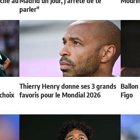
oche au
Madrid un jour, j'arrête de te
Mouri
parler"
Thierry Henry donne ses 3 grands
Ballon 
choix
favoris pour le Mondial 2026
Figo