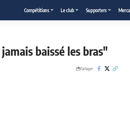
Compétitions
Le club
Supporters
Merca
 jamais baissé les bras"
Partager