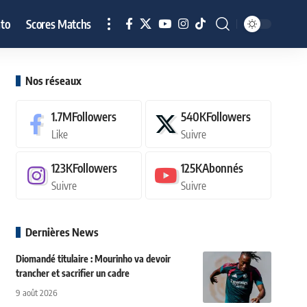
to
Scores Matchs
Nos réseaux
1.7M
Followers
540K
Followers
Like
Suivre
123K
Followers
125K
Abonnés
Suivre
Suivre
Dernières News
Diomandé titulaire : Mourinho va devoir
trancher et sacrifier un cadre
9 août 2026