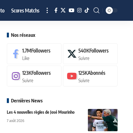
to
Scores Matchs
Nos réseaux
1.7M
Followers
540K
Followers
Like
Suivre
123K
Followers
125K
Abonnés
Suivre
Suivre
Dernières News
Les 4 nouvelles règles de José Mourinho
7 août 2026