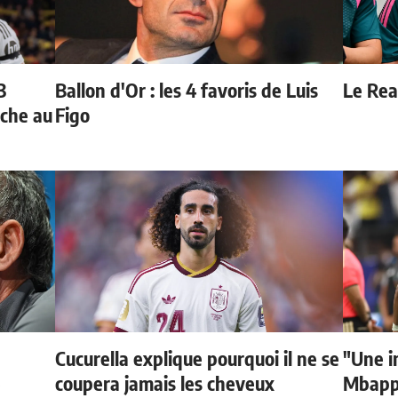
3
Ballon d'Or : les 4 favoris de Luis
Le Real
oche au
Figo
Cucurella explique pourquoi il ne se
"Une i
e
coupera jamais les cheveux
Mbappé