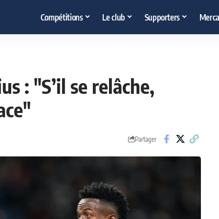
Compétitions
Le club
Supporters
Merca
s : "S’il se relâche,
ace"
Partager