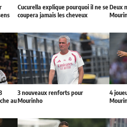
r
Cucurella explique pourquoi il ne se
Deux n
sens
coupera jamais les cheveux
Mouri
3
3 nouveaux renforts pour
4 joueu
oche au
Mourinho
Mourin