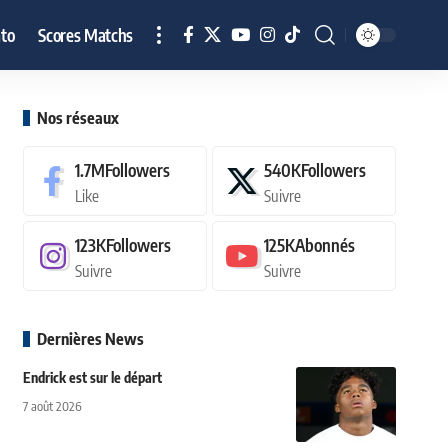
to
Scores Matchs
Nos réseaux
1.7M
Followers
540K
Followers
Like
Suivre
123K
Followers
125K
Abonnés
Suivre
Suivre
Dernières News
Endrick est sur le départ
7 août 2026