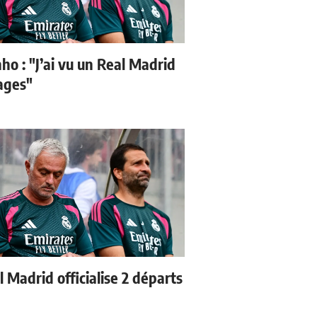
ho : "J’ai vu un Real Madrid
sages"
 Madrid officialise 2 départs