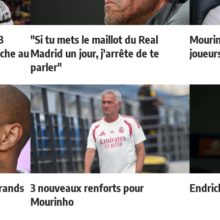
3
"Si tu mets le maillot du Real
Mourin
oche au
Madrid un jour, j'arrête de te
joueur
parler"
grands
3 nouveaux renforts pour
Endric
Mourinho