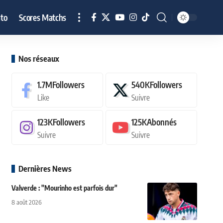
to
Scores Matchs
Nos réseaux
1.7M
Followers
540K
Followers
Like
Suivre
123K
Followers
125K
Abonnés
Suivre
Suivre
Dernières News
Valverde : "Mourinho est parfois dur"
8 août 2026