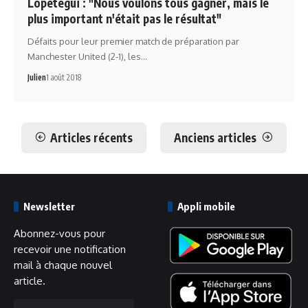
Lopetegui : "Nous voulons tous gagner, mais le
plus important n'était pas le résultat"
Défaits pour leur premier match de préparation par
Manchester United (2-1), les…
Julien
1 août 2018
Articles récents
Anciens articles
Newsletter
Appli mobile
Abonnez-vous pour
recevoir une notification
mail à chaque nouvel
article.