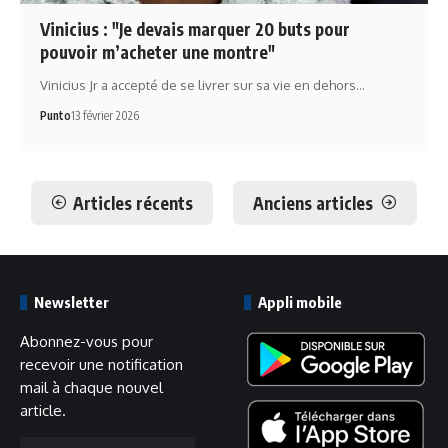
Vinicius : "Je devais marquer 20 buts pour
pouvoir m’acheter une montre"
Vinicius Jr a accepté de se livrer sur sa vie en dehors…
Punto
13 février 2026
Articles récents
Anciens articles
Newsletter
Appli mobile
Abonnez-vous pour
recevoir une notification
mail à chaque nouvel
article.