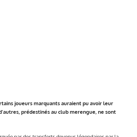
ertains joueurs marquants auraient pu avoir leur
 d'autres, prédestinés au club merengue, ne sont
arquée par des transferts devenus légendaires par la