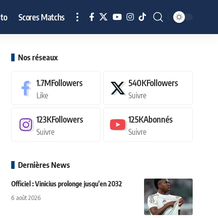
to
Scores Matchs
Nos réseaux
1.7M
Followers
540K
Followers
Like
Suivre
123K
Followers
125K
Abonnés
Suivre
Suivre
Dernières News
Officiel : Vinicius prolonge jusqu'en 2032
6 août 2026