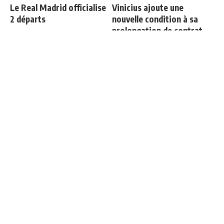
Le Real Madrid officialise
Vinicius ajoute une
2 départs
nouvelle condition à sa
prolongation de contrat
Le vrai chiffre sur la dette
Officiel : Carlos Espi signe
du Real Madrid liée au
au Real Madrid
Santiago Bernabeu