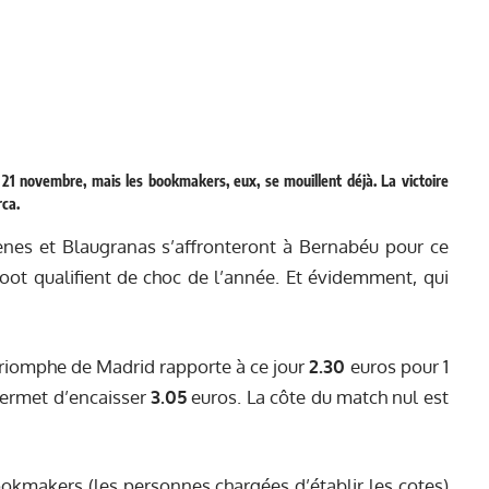
 21 novembre, mais les bookmakers, eux, se mouillent déjà. La victoire
rca.
nes et Blaugranas s’affronteront à Bernabéu pour ce
oot qualifient de choc de l’année. Et évidemment, qui
 triomphe de Madrid rapporte à ce jour
2.30
euros pour 1
 permet d’encaisser
3.05
euros. La côte du match nul est
okmakers (les personnes chargées d’établir les cotes)