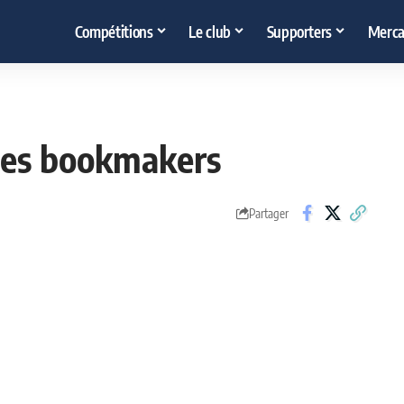
Compétitions
Le club
Supporters
Merca
 des bookmakers
Partager