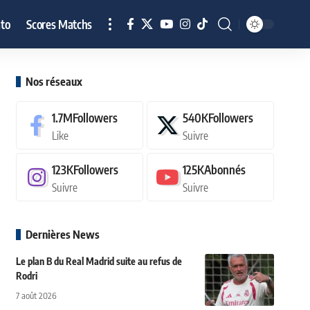
to
Scores Matchs
Nos réseaux
1.7M
Followers
540K
Followers
Like
Suivre
123K
Followers
125K
Abonnés
Suivre
Suivre
Dernières News
Le plan B du Real Madrid suite au refus de
Rodri
7 août 2026