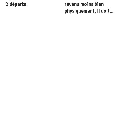
2 départs
revenu moins bien
physiquement, il doit
progresser"
"Une immense déception" :
Thierry Henry donne ses 3
Mbappé vide son sac après
grands favoris pour le
l'élimination des Bleus
Mondial 2026