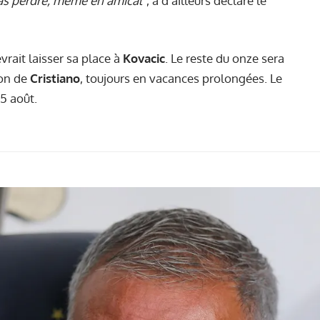
as perdre, même en amical"
, a d'ailleurs déclaré le
rait laisser sa place à
Kovacic
. Le reste du onze sera
ion de
Cristiano
, toujours en vacances prolongées. Le
 5 août.