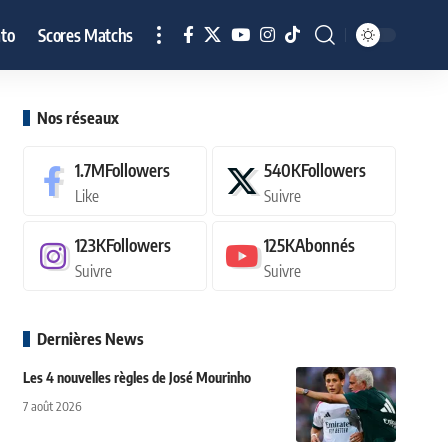
to
Scores Matchs
Nos réseaux
1.7M
Followers
540K
Followers
Like
Suivre
123K
Followers
125K
Abonnés
Suivre
Suivre
Dernières News
Les 4 nouvelles règles de José Mourinho
7 août 2026