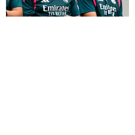
Le Real Madrid officialise 2 départs
4 joueurs, une seule place : Mourinho va devoir faire
un choix