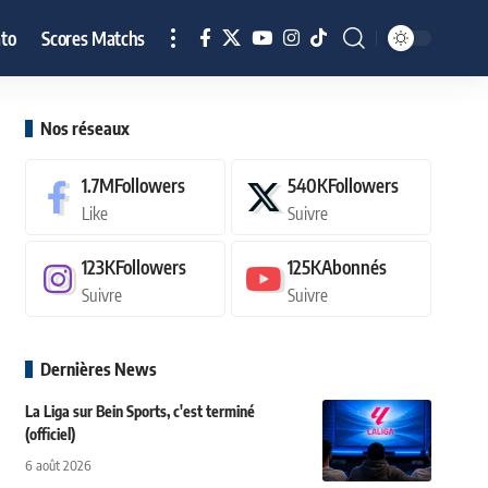
to
Scores Matchs
Nos réseaux
1.7M
Followers
540K
Followers
Like
Suivre
123K
Followers
125K
Abonnés
Suivre
Suivre
Dernières News
La Liga sur Bein Sports, c'est terminé
(officiel)
6 août 2026