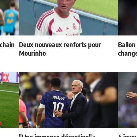
ochain
Deux nouveaux renforts pour
Ballon 
Mourinho
change
"Une immense déception" :
4 joueu