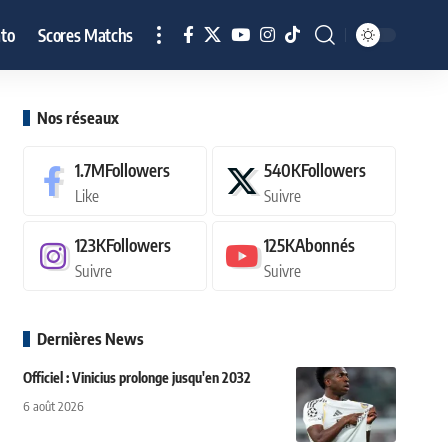
to
Scores Matchs
Nos réseaux
1.7M
Followers
540K
Followers
Like
Suivre
123K
Followers
125K
Abonnés
Suivre
Suivre
Dernières News
Officiel : Vinicius prolonge jusqu'en 2032
6 août 2026