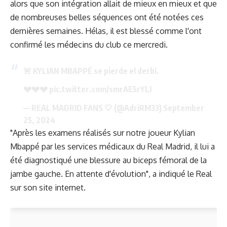
alors que son intégration allait de mieux en mieux et que
de nombreuses belles séquences ont été notées ces
dernières semaines. Hélas, il est blessé comme l'ont
confirmé les médecins du club ce mercredi.
🚨 KYLIAN MBAPPÉ se pierde el derbi.
💔💔💔
pic.twitter.com/smrAE5rYLI
— REAL MADRID FANS 🤍 (@AdriRM33)
September
25, 2024
"Après les examens réalisés sur notre joueur Kylian
Mbappé par les services médicaux du Real Madrid, il lui a
été diagnostiqué une blessure au biceps fémoral de la
jambe gauche. En attente d'évolution", a indiqué le Real
sur son site internet.