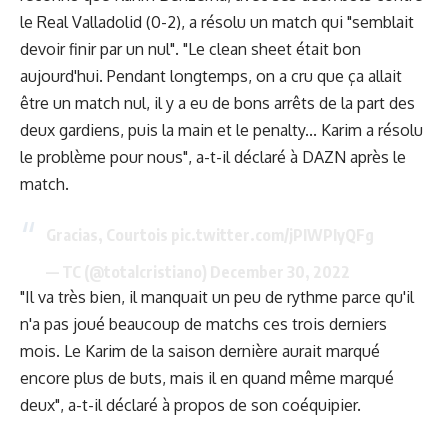
le Real Valladolid (0-2), a résolu un match qui "semblait
devoir finir par un nul". "Le clean sheet était bon
aujourd'hui. Pendant longtemps, on a cru que ça allait
être un match nul, il y a eu de bons arrêts de la part des
deux gardiens, puis la main et le penalty... Karim a résolu
le problème pour nous", a-t-il déclaré à DAZN après le
match.
Gracias, Courtois
pic.twitter.com/jPIWPIyQFg
— TC (@totalcristiano)
December 30, 2022
"Il va très bien, il manquait un peu de rythme parce qu'il
n'a pas joué beaucoup de matchs ces trois derniers
mois. Le Karim de la saison dernière aurait marqué
encore plus de buts, mais il en quand même marqué
deux", a-t-il déclaré à propos de son coéquipier.