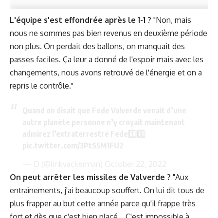
L'équipe s'est effondrée après le 1-1 ?
"Non, mais
nous ne sommes pas bien revenus en deuxième période
non plus. On perdait des ballons, on manquait des
passes faciles. Ça leur a donné de l'espoir mais avec les
changements, nous avons retrouvé de l'énergie et on a
repris le contrôle."
Quand on disait que Fede Valverde venait d’une
autre planète personne n’y croyait maintenant
admirez l’extraterrestre Fede1️⃣5️⃣
pic.twitter.com/3PtS5M1FU2
— D (@linkvackerman)
October 22, 2022
On peut arrêter les missiles de Valverde ?
"Aux
entraînements, j'ai beaucoup souffert. On lui dit tous de
plus frapper au but cette année parce qu'il frappe très
fort et dès que c'est bien placé... C'est impossible à