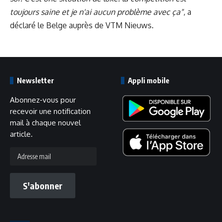
toujours saine et je n'ai aucun problème avec ça"
, a
déclaré le Belge auprès de VTM Nieuws.
Newsletter
Appli mobile
Abonnez-vous pour
recevoir une notification
mail à chaque nouvel
article.
Adresse
mail
S'abonner