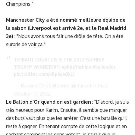
Champions."
Manchester City a été nommé meilleure équipe de
la saison
(Liverpool est arrivé 2e, et le Real Madrid
3e)
: "Nous avons tous fait une drôle de tête. On a été
surpris de voir ça."
THIBAUT COURTOIS IS THE 2022 YACHINE
TROPHY WINNER!
#TrophéeYachine
#ballondor
pic.twitter.com/xRpkyaQkLI
— Ballon d'Or #ballondor (@francefootball)
October 17, 2022
Le Ballon d'Or quand on est gardien
: "D'abord, je suis
très heureux pour Karim. Ensuite, il semble que marquer
des buts vaut plus que les arrêter. C'est une bataille qu'il
reste à gagner. En tenant compte de cette logique et en
sachant comment les gens votent, je savais que je