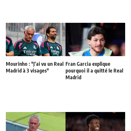
Mourinho : "J’ai vu un Real
Fran Garcia explique
Madrid à 3 visages"
pourquoi il a quitté le Real
Madrid