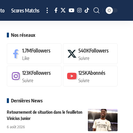
to
Scores Matchs
Nos réseaux
1.7M
Followers
540K
Followers
Like
Suivre
123K
Followers
125K
Abonnés
Suivre
Suivre
Dernières News
Retournement de situation dans le feuilleton
Vinicius Junior
6 août 2026