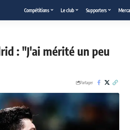
Compétitions
Le club
Supporters
Merca
id : "J'ai mérité un peu
Partager