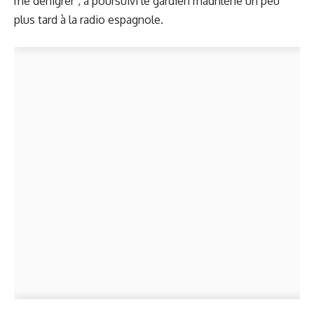
me dénigrer", a poursuivi le gardien madrilène un peu
plus tard à la radio espagnole.