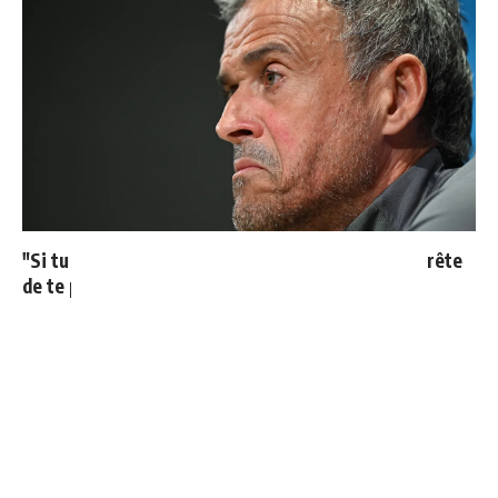
"Si tu mets le maillot du Real Madrid un jour, j'arrête
de te parler"