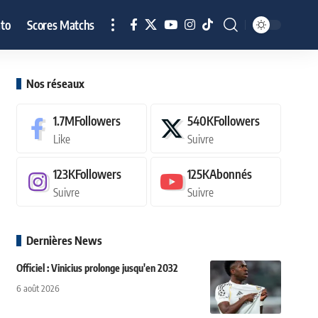
to
Scores Matchs
Nos réseaux
1.7M
Followers
540K
Followers
Like
Suivre
123K
Followers
125K
Abonnés
Suivre
Suivre
Dernières News
Officiel : Vinicius prolonge jusqu'en 2032
6 août 2026