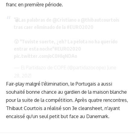
franc en première période.
💣Las palabras de
@Cristiano
a
@thibautcourtois
tras caer eliminado de la
#EURO2020
😮 "Tuviste suerte, ¿eh? La pelota no ha querido
entrar esta noche"
#EURO2020
pic.twitter.com/oC0HlqNDAo
— El Partidazo de COPE (@partidazocope)
June
28, 2021
Fair-play malgré l'élimination, le Portugais a aussi
souhaité bonne chance au gardien de la maison blanche
pour la suite de la compétition. Après quatre rencontres,
Thibaut Courtois a réalisé son 3e cleansheet, n'ayant
encaissé qu'un seul petit but face au Danemark.