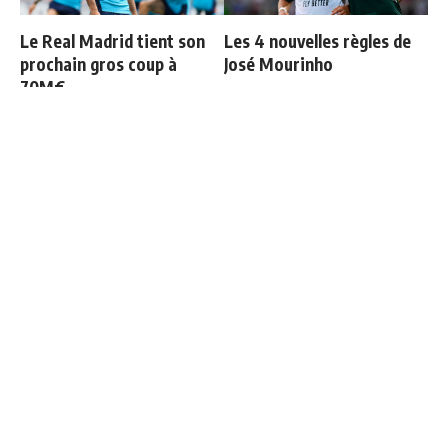
Le Real Madrid tient son
Les 4 nouvelles règles de
prochain gros coup à
José Mourinho
70M€
Officiel : Vinicius prolonge
Retournement de situation
jusqu'en 2032
dans le feuilleton Vinicius
Junior