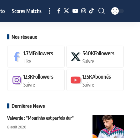
to
Scores Matchs
Nos réseaux
1.7M
Followers
540K
Followers
Like
Suivre
123K
Followers
125K
Abonnés
Suivre
Suivre
Dernières News
Valverde : "Mourinho est parfois dur"
8 août 2026