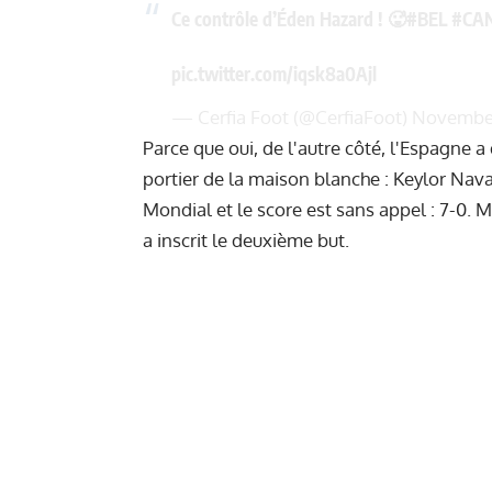
Ce contrôle d’Éden Hazard ! 🥵
#BEL
#CA
pic.twitter.com/iqsk8a0Ajl
— Cerfia Foot (@CerfiaFoot)
November
Parce que oui, de l'autre côté, l'Espagne 
portier de la maison blanche : Keylor Navas
Mondial et le score est sans appel : 7-0. 
a inscrit le deuxième but.