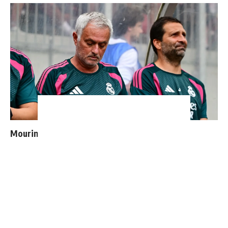
Mourinho : "J’ai vu un Real Madrid à 3 visages"